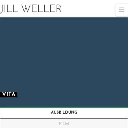
JILL WELLER
N
VITA
AUSBILDUNG
FILM