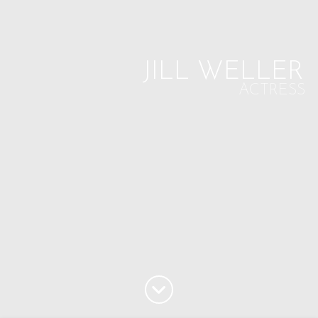
J
I
L
L
W
E
L
L
E
R
ACTRESS