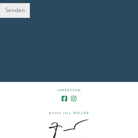
Senden
filler
IMPRESSUM
©2026
JILL WELLER