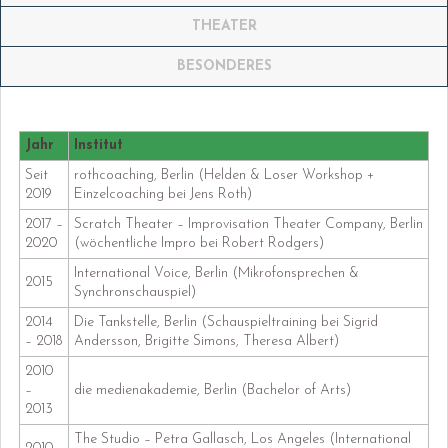
THEATER
BESONDERES
Jahr
Institut
Seit
rothcoaching, Berlin (Helden & Loser Workshop +
2019
Einzelcoaching bei Jens Roth)
2017 –
Scratch Theater – Improvisation Theater Company, Berlin
2020
(wöchentliche Impro bei Robert Rodgers)
International Voice, Berlin (Mikrofonsprechen &
2015
Synchronschauspiel)
2014
Die Tankstelle, Berlin (Schauspieltraining bei Sigrid
– 2018
Andersson, Brigitte Simons, Theresa Albert)
2010
–
die medienakademie, Berlin (Bachelor of Arts)
2013
The Studio – Petra Gallasch, Los Angeles (International